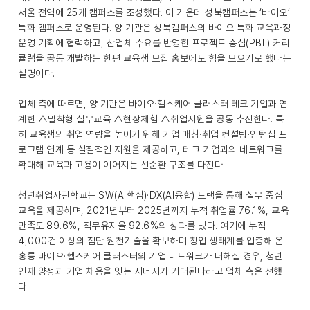
서울 전역에 25개 캠퍼스를 조성했다. 이 가운데 성북캠퍼스는 ‘바이오’
특화 캠퍼스로 운영된다. 양 기관은 성북캠퍼스의 바이오 특화 교육과정
운영 기획에 협력하고, 산업체 수요를 반영한 프로젝트 중심(PBL) 커리
큘럼을 공동 개발하는 한편 교육생 모집·홍보에도 힘을 모으기로 했다는
설명이다.
업체 측에 따르면, 양 기관은 바이오·헬스케어 클러스터 테크 기업과 연
계한 △밀착형 실무교육 △현장체험 △취업지원을 공동 추진한다. 특
히 교육생의 취업 역량을 높이기 위해 기업 매칭·취업 컨설팅·인턴십 프
로그램 연계 등 실질적인 지원을 제공하고, 테크 기업과의 네트워크를
확대해 교육과 고용이 이어지는 선순환 구조를 다진다.
청년취업사관학교는 SW(AI핵심)·DX(AI융합) 트랙을 통해 실무 중심
교육을 제공하며, 2021년부터 2025년까지 누적 취업률 76.1%, 교육
만족도 89.6%, 직무유지율 92.6%의 성과를 냈다. 여기에 누적
4,000건 이상의 첨단 원천기술을 확보하며 창업 생태계를 입증해 온
홍릉 바이오·헬스케어 클러스터의 기업 네트워크가 더해질 경우, 청년
인재 양성과 기업 채용을 잇는 시너지가 기대된다라고 업체 측은 전했
다.