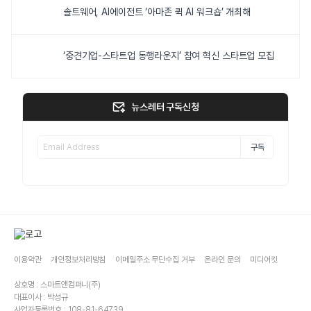
솔트웨어, AI에이전트 ‘아마존 퀵 AI 워크숍’ 개최해
‘중견기업-스타트업 동행라운지’ 참여 혁신 스타트업 모집
뉴스레터 구독신청
구독
이용약관
개인정보처리방침
이메일주소 무단수집 거부
온라인 문의
미디어킷
상호명 : 스마트앤컴퍼니(주)
대표이사 : 박성규
사업자등록번호 : 108-81-64739