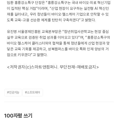
임환 홍릉강소특구 단장은 “홍릉강소특구는 국내 바이오·의료 혁신기업
이 집적된 핵심 거점”이라며, “산업 현장이 요구하는 실전형 AI 혁신인
재를 길러내고, 우리 청년들이 바이오·헬스케어 기업으로 안착할 수 있
도록 교육-고용 선순환 체계를 탄탄히 구축하겠다”고 밝혔다.
유진영 서울경제진흥원 교육본부장은 “청년취업사관학교는 현장 중심
실무 교육으로 검증된 취업 성과를 이어오고 있다”며, “홍릉강소특구의
바이오·헬스케어 클러스터와의 협력을 통해 청년들에게 산업 현장과 맞
닿은 교육 기회를 제공하고, 성북캠퍼스를 바이오 특화 인재 양성의 거
점으로 키우겠다”고 말했다.
<저작권자(c)스마트앤컴퍼니. 무단전재-재배포금지>
#인공지능
#소프트웨어
100자평 쓰기