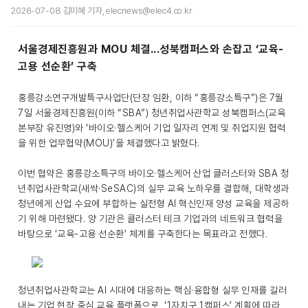
2026-07-08 김미혜 기자, elecnews@elec4.co.kr
서울경제진흥원과 MOU 체결...성북캠퍼스와 손잡고 ‘교육-
고용 선순환’ 구축
홍릉강소연구개발특구사업단(단장 임환, 이하 “홍릉강소특구”)은 7월
7일 서울경제진흥원(이하 “SBA”) 청년취업사관학교 성북캠퍼스(교육
본부장 유진영)와 ‘바이오·헬스케어 기업 일자리 연계 및 취업지원 협력
을 위한 업무협약(MOU)’을 체결했다고 밝혔다.
이번 협약은 홍릉강소특구의 바이오·헬스케어 산업 클러스터와 SBA 청
년취업사관학교(새싹·SeSAC)의 실무 교육 노하우를 결합해, 대학생과
청년에게 산업 수요에 부합하는 실전형 AI 혁신인재 양성 교육을 제공하
기 위해 마련됐다. 양 기관은 클러스터 테크 기업과의 네트워크 협력을
바탕으로 ‘교육-고용 선순환’ 체계를 구축한다는 목표라고 전했다.
청년취업사관학교는 AI 시대에 대응하는 핵심·융합형 실무 인재를 길러
내는 기업 현장 중심 교육 플랫폼으로, ‘1자치구 1캠퍼스’ 계획에 따라