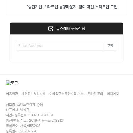
‘중견기업-스타트업 동행라운지’ 참여 혁신 스타트업 모집
뉴스레터 구독신청
구독
이용약관
개인정보처리방침
이메일주소 무단수집 거부
온라인 문의
미디어킷
상호명 : 스마트앤컴퍼니(주)
대표이사 : 박성규
사업자등록번호 : 108-81-64739
통신판매업신고 : 2019-서울구로-2138호
등록번호 : 서울,아55203
등록일자 : 2023-12-6