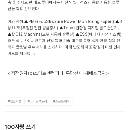
축'을 주제로 한 데모 투어에서는 머신 인텔리전스와 통합 자동화 솔루
션을 각각 선보였다.
이와 함께 ▲PME(EcoStruxure Power Monitoring Expert) ▲3
상 UPS(무정전 전원 공급장치) ▲Trihal(친환경 디지털 몰드변압기)
▲MC12 Machine(로봇 자동화 솔루션) ▲ESS(에너지 저장 시스템)
와 단상 UPS 등 반도체 산업 특화 기술 데모를 통해 실제 현장 적용 전
략과 글로벌 우수 사례를 소개하며, 미래 반도체 제조 환경에 대한 인사
이트를 제공했다.
<저작권자(c)스마트앤컴퍼니. 무단전재-재배포금지>
#인공지능
#스마트팩토리
#소프트웨어
100자평 쓰기