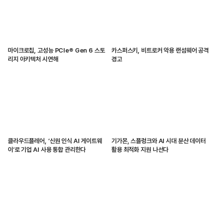
마이크로칩, 고성능 PCIe® Gen 6 스토
카스퍼스키, 비트로커 악용 랜섬웨어 공격
리지 아키텍처 시연해
경고
클라우드플레어, ‘신원 인식 AI 게이트웨
기가몬, 스플렁크와 AI 시대 분산 데이터
이’로 기업 AI 사용 통합 관리한다
활용 최적화 지원 나선다