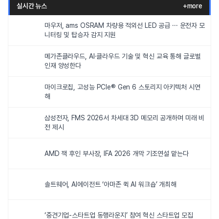
실시간 뉴스
+more
마우저, ams OSRAM 차량용 적외선 LED 공급 ··· 운전자 모
니터링 및 탑승자 감지 지원
메가존클라우드, AI·클라우드 기술 및 혁신 교육 통해 글로벌
인재 양성한다
마이크로칩, 고성능 PCIe® Gen 6 스토리지 아키텍처 시연
해
삼성전자, FMS 2026서 차세대 3D 메모리 공개하며 미래 비
전 제시
AMD 잭 후인 부사장, IFA 2026 개막 기조연설 맡는다
솔트웨어, AI에이전트 ‘아마존 퀵 AI 워크숍’ 개최해
‘중견기업-스타트업 동행라운지’ 참여 혁신 스타트업 모집