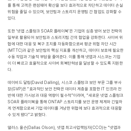
를 통해 고객은 랜섬웨어 확산을 보다 효과적으로 차단하고 데이터 손실
위험을 줄일 수 있으며, 보안팀과 스토리지 운영팀 간 협업도 강화할 수
있다.
또한 ‘넷앱 스플렁크 SOAR 플레이북’은 기업의 심층 방어 보안 전략의
일부로 활용되어 보안팀과 스토리지팀 간의 협업을 강화한다. 사이버 위
협에 대한 대응 및 복구 조치를 자동화함으로써 평균 위협 차단 시간
(MTTC)과 같은 보안팀의 핵심 지표를 개선하고, 데이터 보호에 필요한
수동 작업과 기술적 부담을 줄여준다. 이를 통해 넷앱과 시스코는 기업
이 더 빠르고 효율적으로 사이버 회복탄력성을 달성할 수 있도록 지원한
다.
데이비드 달링(David Dalling), 시스코 스플렁크 보안 부문 그룹 부사
장(GVP)은 “효과적인 보안 전략은 데이터 계층을 포함한 IT 인프라 전
반에 대한 가시성과 대응 역량이 필수적”이라며, “새로운 넷앱 스플렁크
SOAR 플레이북을 통해 ONTAP 스토리지를 보안 운영 체계와 긴밀하
게 연계함으로써 기업 데이터를 겨냥한 위협에 보다 효과적으로 대응할
수 있게 됐다”고 밝혔다.
댈러스 올슨(Dallas Olson), 넷앱 최고사업책임자(CCO)는 “넷앱과