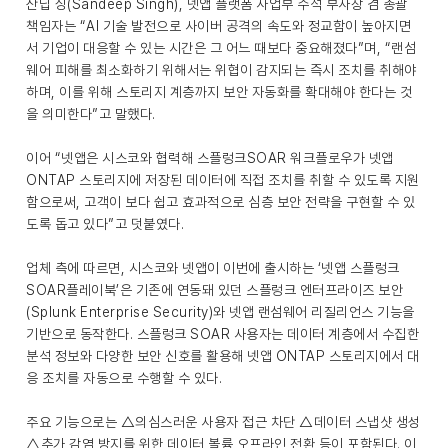
산딥 싱(Sandeep Singh), 넷앱 플랫폼 사업부 수석 부사장 겸 총괄
책임자는 “AI 기술 발전으로 사이버 공격의 속도와 정교함이 높아지면
서 기업이 대응할 수 있는 시간은 그 어느 때보다 중요해졌다”며, “랜섬
웨어 피해를 최소화하기 위해서는 위협이 감지되는 즉시 조치를 취해야
하며, 이를 위해 스토리지 계층까지 보안 자동화를 확대해야 한다는 것
을 의미한다”고 말했다.
이어 “넷앱은 시스코와 협력해 스플렁크SOAR 워크플로우가 넷앱
ONTAP 스토리지에 저장된 데이터에 직접 조치를 취할 수 있도록 지원
함으로써, 고객이 보다 쉽고 효과적으로 심층 보안 전략을 구현할 수 있
도록 돕고 있다”고 덧붙였다.
업체 측에 따르면, 시스코와 넷앱이 이번에 출시하는 ‘넷앱 스플렁크
SOAR플레이북’은 기존에 연동돼 있던 스플렁크 엔터프라이즈 보안
(Splunk Enterprise Security)와 넷앱 랜섬웨어 리질리언스 기능을
기반으로 동작한다. 스플렁크 SOAR 사용자는 데이터 계층에서 수집한
분석 정보와 다양한 보안 신호를 활용해 넷앱 ONTAP 스토리지에서 대
응 조치를 자동으로 수행할 수 있다.
주요 기능으로는 △의심스러운 사용자 접근 차단 △데이터 스냅샷 생성
△추가 감염 방지를 위한 데이터 볼륨 오프라인 전환 등이 포함된다. 이