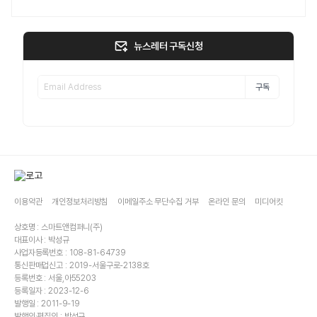
뉴스레터 구독신청
구독
이용약관
개인정보처리방침
이메일주소 무단수집 거부
온라인 문의
미디어킷
상호명 : 스마트앤컴퍼니(주)
대표이사 : 박성규
사업자등록번호 : 108-81-64739
통신판매업신고 : 2019-서울구로-2138호
등록번호 : 서울,아55203
등록일자 : 2023-12-6
발행일 : 2011-9-19
발행인·편집인 : 박성규