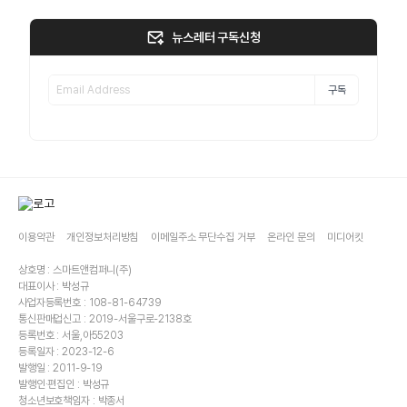
뉴스레터 구독신청
구독
이용약관
개인정보처리방침
이메일주소 무단수집 거부
온라인 문의
미디어킷
상호명 : 스마트앤컴퍼니(주)
대표이사 : 박성규
사업자등록번호 : 108-81-64739
통신판매업신고 : 2019-서울구로-2138호
등록번호 : 서울,아55203
등록일자 : 2023-12-6
발행일 : 2011-9-19
발행인·편집인 : 박성규
청소년보호책임자 : 박종서