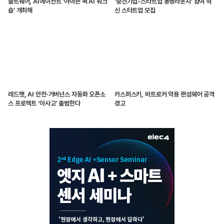
솔트웨어, AI에이전트 ‘아마존 퀵 AI 워크
‘중견기업-스타트업 동행라운지’ 참여 혁
숍’ 개최해
신 스타트업 모집
레드햇, AI 안전·거버넌스 자동화 오픈소
카스퍼스키, 비트로커 악용 랜섬웨어 공격
스 프로젝트 ‘아사고’ 출범한다
경고