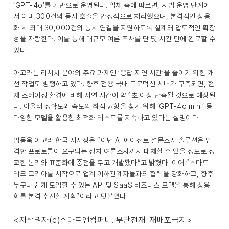
‘GPT-4o’를 기반으로 운영된다. 업체 측에 따르면, 시범 운영 단계에
서 이미 300건의 동시 호출을 안정적으로 처리했으며, 본격적인 상용
화 시 최대 30,000건의 동시 연결을 지원하도록 설계돼 압도적인 확장
성을 자랑한다. 이를 통해 대규모 여론 조사를 단 몇 시간 만에 완료할 수
있다.
아고라는 리서치 분야의 주요 과제인 ‘응답 지연 시간’을 줄이기 위한 개
선 작업도 병행하고 있다. 향후 전용 국내 프로덕션 서버가 구축되면, 현
재 스테이징 환경에 비해 지연 시간이 약 1초 이상 단축될 것으로 예상된
다. 아울러 정확도와 속도의 최적 균형을 찾기 위해 ‘GPT-4o mini’ 등
다양한 모델을 활용한 최적화 테스트를 지속하고 있다는 설명이다.
임동욱 아고라 한국 지사장은 “이번 AI 에이전트 설문조사 솔루션은 엄
격한 프로토콜이 요구되는 정치 여론조사까지 대체할 수 있을 정도로 정
교한 논리와 표준화에 중점을 두고 개발됐다”고 밝혔다. 이어 “스마트
테크 코리아를 시작으로 업계 이해관계자들과의 협력을 강화하고, 향후
누구나 쉽게 도입할 수 있는 API 및 SaaS 비즈니스 모델을 통해 상용
화를 본격 추진할 계획”이라고 덧붙였다.
<저작권자(c)스마트앤컴퍼니. 무단전재-재배포금지>