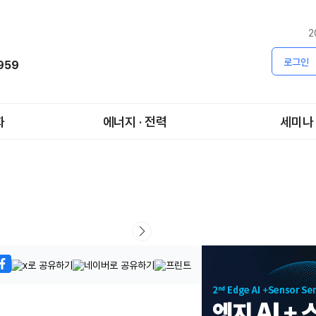
2
로그인
1959
화
에너지 · 전력
세미나