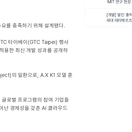
·MIT 연구 현
로벌 로봇학습 
화
[개발] 발진 출력
세대 테라헤르츠
라 수요를 충족하기 위해 설계됐다.
이스
타이베이(GTC Taipei) 행사
을 적용한 최신 개발 성과를 공개하
ect)의 일환으로, A.X K1 모델 훈
. 본 글로벌 프로그램의 참여 기업들
뛰어난 경제성을 갖춘 AI 클라우드