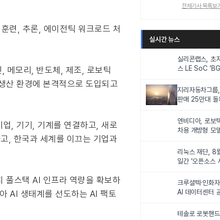
전체기사 목록보
델 훈련, 추론, 에이전틱 워크로드 처
실시간 뉴스
실리콘랩스, 초
스 LE SoC 'BG
 메모리, 반도체, 제조, 로보틱
IoT 기기 전력
한 생산 환경에 본격적으로 도입되고
지리자동차그룹,
판매 25만대 돌파
속 증가세
엔비디아, 로보
 기업, 기기, 기계를 연결하고, 새로
차용 개방형 모델
하고, 한국과 세계를 이끄는 기업과
슈퍼’ 상업적 이
리눅스 재단, 8
일간 ‘오픈소스 
최
 풀스택 AI 인프라 역량을 확보하
크루셜텍·인화자
AI 데이터센터 
 AI 생태계를 선도하는 AI 팩토
사업비 5조원 
테솔로 로봇핸드