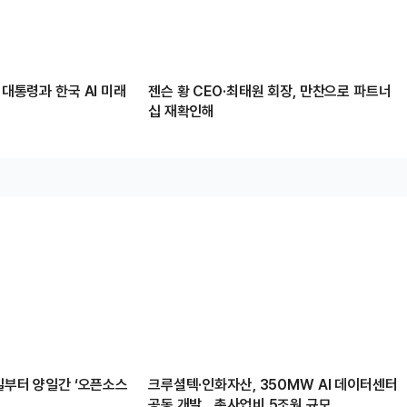
 대통령과 한국 AI 미래
젠슨 황 CEO·최태원 회장, 만찬으로 파트너
십 재확인해
1일부터 양일간 ‘오픈소스
크루셜텍·인화자산, 350MW AI 데이터센터
공동 개발…총사업비 5조원 규모