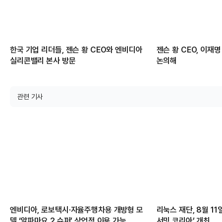
한국 기업 리더들, 젠슨 황 CEO와 엔비디아
젠슨 황 CEO, 이재명
실리콘밸리 본사 방문
논의해
관련 기사
엔비디아, 로보택시·자율주행차용 개방형 모
리눅스 재단, 8월 1
델 ‘알파마요 2 슈퍼’ 상업적 이용 가능
서밋 코리아’ 개최