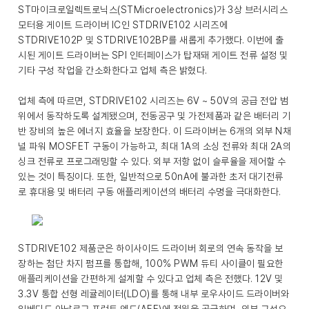
ST마이크로일렉트로닉스(STMicroelectronics)가 3상 브러시리스
모터용 게이트 드라이버 IC인 STDRIVE102 시리즈에
STDRIVE102P 및 STDRIVE102BP를 새롭게 추가했다. 이번에 출
시된 게이트 드라이버는 SPI 인터페이스가 탑재돼 게이트 전류 설정 및
기타 구성 작업을 간소화한다고 업체 측은 밝혔다.
업체 측에 따르면, STDRIVE102 시리즈는 6V ~ 50V의 공급 전압 범
위에서 동작하도록 설계됐으며, 전동공구 및 가전제품과 같은 배터리 기
반 장비의 높은 에너지 효율을 보장한다. 이 드라이버는 6개의 외부 N채
널 파워 MOSFET 구동이 가능하고, 최대 1A의 소싱 전류와 최대 2A의
싱크 전류로 프로그래밍할 수 있다. 외부 저항 없이 슬루율을 제어할 수
있는 것이 특징이다. 또한, 일반적으로 50nA에 불과한 초저 대기전류
로 휴대용 및 배터리 구동 애플리케이션의 배터리 수명을 극대화한다.
STDRIVE102 제품군은 하이사이드 드라이버 회로의 연속 동작을 보
장하는 첨단 차지 펌프를 통합해, 100% PWM 듀티 사이클이 필요한
애플리케이션을 간편하게 설계할 수 있다고 업체 측은 전했다. 12V 및
3.3V 통합 선형 레귤레이터(LDO)를 통해 내부 로우사이드 드라이버와