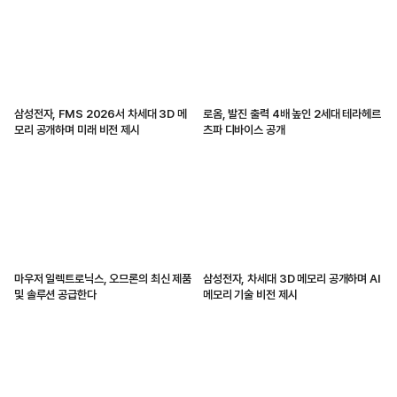
삼성전자, FMS 2026서 차세대 3D 메
로옴, 발진 출력 4배 높인 2세대 테라헤르
모리 공개하며 미래 비전 제시
츠파 디바이스 공개
마우저 일렉트로닉스, 오므론의 최신 제품
삼성전자, 차세대 3D 메모리 공개하며 AI
및 솔루션 공급한다
메모리 기술 비전 제시