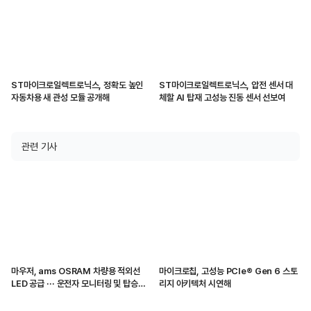
ST마이크로일렉트로닉스, 정확도 높인
ST마이크로일렉트로닉스, 압전 센서 대
자동차용 새 관성 모듈 공개해
체할 AI 탑재 고성능 진동 센서 선보여
관련 기사
마우저, ams OSRAM 차량용 적외선
마이크로칩, 고성능 PCIe® Gen 6 스토
LED 공급 ··· 운전자 모니터링 및 탑승자
리지 아키텍처 시연해
감지 지원