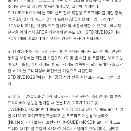
임베디드 아날로그 프런트 엔드(AFE)에 전원을 공급하며, 외부 구성요
소에도 전원을 공급해 부품원가(BOM) 절감에 기여한다.
STDRIVE102BP에는 모터 션트 전류 측정용 프로그래머블 게인 증폭
기(PGA) 3개와 비교기 3개가 포함된 AFE가 탑재돼 있다. 각각의
PGA와 비교기는 개별적으로 활성화 및 비활성화할 수 있으며, 에너지
절감을 위해 전체 AFE를 비활성화할 수도 있다. STDRIVE102P에는
PGA 1개와 비교기 1개로 구성된 간단한 AFE가 포함됐다.
STDRIVE102 시리즈의 모든 디바이스에는 게이트 드라이버의 안전한
동작을 보장하는 저전압 차단(UVLO) 및 열 차단 등 포괄적인 보호 기능
이 있다. 또한, 하이사이드 및 로우사이드 양쪽에서 모두 드레인-소스 전
압(VDS)을 모니터링해 과전류를 이중으로 차단한다.
STDRIVE102BP에는 메인 공급 전압 전용 결함 표시 핀도 내장돼 있
다.
ST의 STL220N6F7 파워 MOSFET으로 구현된 3상 인버터를 통해
드라이버의 성능을 평가할 수 있는 EVLDRIVE102P 및
EVLDRIVE102BP 평가 보드도 현재 공급되고 있다. 두 보드 모두 다양
한 STM32 마이크로컨트롤러 기반 프로젝트 개발용 누클레오
(Nucleo) 제어 보드와 호환되며, X-CUBE-MCSDK 모터 제어 소프
트웨어 패키지를 포함한 STM32 에코시스템과도 연동된다는 설명이