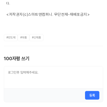
다.
<저작권자(c)스마트앤컴퍼니. 무단전재-재배포금지>
#반도체
#부품
#신제품
100자평 쓰기
등록