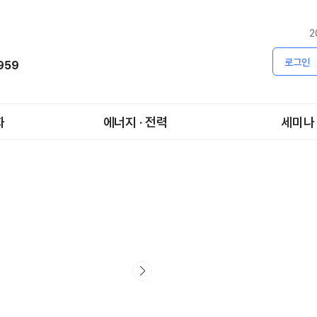
2
로그인
1959
화
에너지 · 전력
세미나