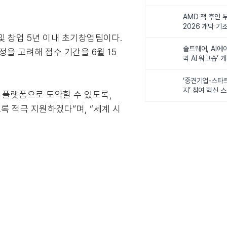
비전 제시
AMD 잭 후인 부
2026 개막 기
 및 창업 5년 이내 초기창업팀이다.
솔트웨어, AI에
정을 고려해 접수 기간을 6월 15
퀵 AI 워크숍’ 
‘중견기업-스타
지’ 참여 혁신 
업 플랫폼으로 도약할 수 있도록,
도록 적극 지원하겠다”며, “세계 시