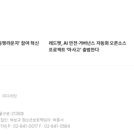
동행라운지’ 참여 혁신
레드햇, AI 안전·거버넌스 자동화 오픈소스
프로젝트 ‘아사고’ 출범한다
미디어킷
울구로-2138호
집인 : 박성규
청소년보호책임자 : 박종서
1차)
P : 02-841-0017
F : 02-841-0584