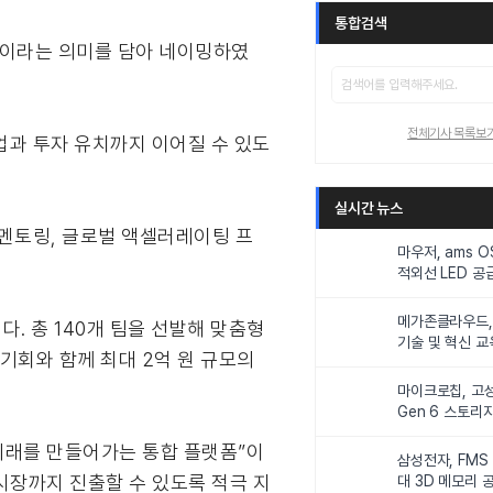
통합검색
랫폼이라는 의미를 담아 네이밍하였
전체기사 목록보
창업과 투자 유치까지 이어질 수 있도
실시간 뉴스
 멘토링, 글로벌 액셀러레이팅 프
마우저, ams 
적외선 LED 공급
니터링 및 탑승
메가존클라우드, 
. 총 140개 팀을 선발해 맞춤형
기술 및 혁신 교
기회와 함께 최대 2억 원 규모의
인재 양성한다
마이크로칩, 고성
Gen 6 스토리
연해
 미래를 만들어가는 통합 플랫폼”이
삼성전자, FMS
시장까지 진출할 수 있도록 적극 지
대 3D 메모리 