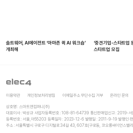
솔트웨어, AI에이전트 ‘아마존 퀵 AI 워크숍’
‘중견기업-스타트업 
개최해
스타트업 모집
이용약관
개인정보처리방침
이메일주소 무단수집 거부
온라인 문의
상호명 : 스마트앤컴퍼니(주)
대표이사 : 박성규
사업자등록번호 : 108-81-64739
통신판매업신고 : 2019-서
등록번호 : 서울,아55203
등록일자 : 2023-12-6
발행일 : 2011-9-19
발행인·편
주소 : 서울특별시 구로구 디지털로 34길 43, 607호(구로동, 코오롱싸이언스밸리