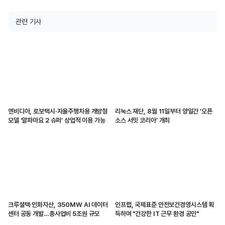
관련 기사
엔비디아, 로보택시·자율주행차용 개방형
리눅스 재단, 8월 11일부터 양일간 ‘오픈
모델 ‘알파마요 2 슈퍼’ 상업적 이용 가능
소스 서밋 코리아’ 개최
크루셜텍·인화자산, 350MW AI 데이터
인프랩, 국제표준 안전보건경영시스템 획
센터 공동 개발…총사업비 5조원 규모
득하며 "건강한 IT 근무 환경 공인"