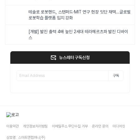
테솔로 로봇핸드, 스탠퍼드·MIT 연구 현장 잇단 채택…글로벌
로봇학습 플랫폼 입지 강화
[개발] 발진 출력 4배 높인 2세대 테라헤르츠파 발진 디바이
스
뉴스레터 구독신청
구독
이용약관
개인정보처리방침
이메일주소 무단수집 거부
온라인 문의
미디어킷
상호명 : 스마트앤컴퍼니(주)