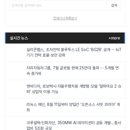
검색
전체기사 목록보기
실시간 뉴스
+more
실리콘랩스, 초저전력 블루투스 LE SoC 'BG2B' 공개 ··· IoT
기기 전력 효율·보안 강화
지리자동차그룹, 7월 글로벌 판매 25만대 돌파 ··· 5개월 연
속 증가세
엔비디아, 로보택시·자율주행차용 개방형 모델 ‘알파마요 2 슈
퍼’ 상업적 이용 가능
리눅스 재단, 8월 11일부터 양일간 ‘오픈소스 서밋 코리아’ 개
최
크루셜텍·인화자산, 350MW AI 데이터센터 공동 개발…총사
업비 5조원 규모