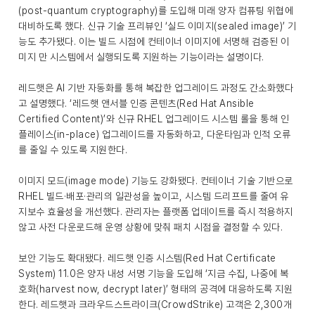
(post-quantum cryptography)를 도입해 미래 양자 컴퓨팅 위협에
대비하도록 했다. 신규 기술 프리뷰인 ‘실드 이미지(sealed image)’ 기
능도 추가됐다. 이는 빌드 시점에 컨테이너 이미지에 서명해 검증된 이
미지 만 시스템에서 실행되도록 지원하는 기능이라는 설명이다.
레드햇은 AI 기반 자동화를 통해 복잡한 업그레이드 과정도 간소화했다
고 설명했다. ‘레드햇 앤서블 인증 콘텐츠(Red Hat Ansible
Certified Content)’와 신규 RHEL 업그레이드 시스템 롤을 통해 인
플레이스(in-place) 업그레이드를 자동화하고, 다운타임과 인적 오류
를 줄일 수 있도록 지원한다.
이미지 모드(image mode) 기능도 강화됐다. 컨테이너 기술 기반으로
RHEL 빌드·배포·관리의 일관성을 높이고, 시스템 드리프트를 줄여 유
지보수 효율성을 개선했다. 관리자는 플랫폼 업데이트를 즉시 적용하지
않고 사전 다운로드해 운영 상황에 맞춰 패치 시점을 결정할 수 있다.
보안 기능도 확대됐다. 레드햇 인증 시스템(Red Hat Certificate
System) 11.0은 양자 내성 서명 기능을 도입해 ‘지금 수집, 나중에 복
호화(harvest now, decrypt later)’ 형태의 공격에 대응하도록 지원
한다. 레드햇과 크라우드스트라이크(CrowdStrike) 고객은 2,300개