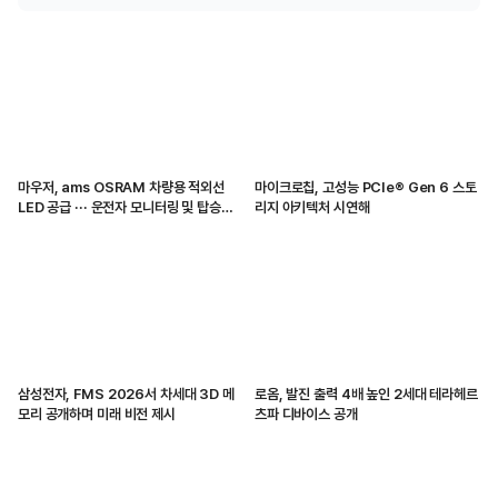
마우저, ams OSRAM 차량용 적외선
마이크로칩, 고성능 PCIe® Gen 6 스토
LED 공급 ··· 운전자 모니터링 및 탑승자
리지 아키텍처 시연해
감지 지원
삼성전자, FMS 2026서 차세대 3D 메
로옴, 발진 출력 4배 높인 2세대 테라헤르
모리 공개하며 미래 비전 제시
츠파 디바이스 공개